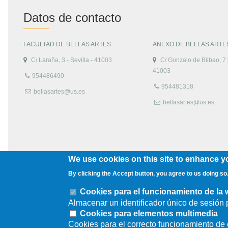
Datos de contacto
FACULTAD DE BELLAS ARTES
ANEXO DE BELLAS ARTE
C/ Laraña, 3 - Sevilla - 41003
C/ Gonzalo de Bilbao, 7 y
41003
954486490
954481318
bellasartes@us.es
bellasartes@us.es
We use cookies on this site to enhance y
By clicking the Accept button, you agree to us doing so
Cookies para el funcionamiento de la
Almacenar un identificador único de sesión p
Cookies para elementos multimedia
Cookies para el correcto funcionamiento d