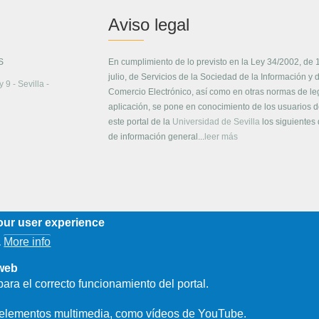
Aviso legal
S
En cumplimiento de lo previsto en la Ley 34/2002, de 
julio, de Servicios de la Sociedad de la Información y 
 9 - Sevilla -
Comercio Electrónico, así como en otras normas de le
aplicación, se pone en conocimiento de los usuarios 
este portal de la
Universidad de Sevilla
los siguientes
de información general...
leer más
our user experience
More info
.
 web
ara el correcto funcionamiento del portal.
e elementos multimedia, como vídeos de YouTube.