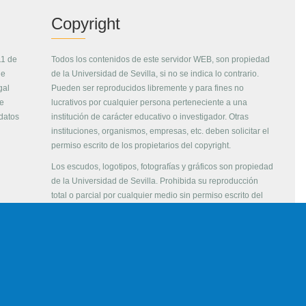
Copyright
11 de
Todos los contenidos de este servidor WEB, son propiedad
de
de la Universidad de Sevilla, si no se indica lo contrario.
gal
Pueden ser reproducidos libremente y para fines no
de
lucrativos por cualquier persona perteneciente a una
 datos
institución de carácter educativo o investigador. Otras
instituciones, organismos, empresas, etc. deben solicitar el
permiso escrito de los propietarios del copyright.
Los escudos, logotipos, fotografías y gráficos son propiedad
de la Universidad de Sevilla. Prohibida su reproducción
total o parcial por cualquier medio sin permiso escrito del
propietario.