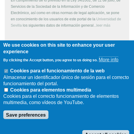
En cumplimiento de lo previsto en la Ley 34/2002, de 11 de julio, de
Servicios de la Sociedad de la Información y de Comercio
Electrónico, así como en otras normas de legal aplicación, se pone
en conocimiento de los usuarios de este portal de la
Universidad de
Sevilla
los siguientes datos de información general...
leer más
We use cookies on this site to enhance your user
Copyright
experience
More info
By clicking the Accept button, you agree to us doing so.
Todos los contenidos de este servidor WEB, son propiedad de la
Universidad de Sevilla, si no se indica lo contrario. Pueden ser
Cookies para el funcionamiento de la web
reproducidos libremente y para fines no lucrativos por cualquier
Almacenar un identificador único de sesión para el correcto
persona perteneciente a una institución de carácter educativo o
funcionamiento del portal.
investigador. Otras instituciones, organismos, empresas, etc. deben
Cookies para elementos multimedia
solicitar el permiso escrito de los propietarios del copyright.
Cookies para el correcto funcionamiento de elementos
multimedia, como vídeos de YouTube.
Los escudos, logotipos, fotografías y gráficos son propiedad de la
Universidad de Sevilla. Prohibida su reproducción total o parcial por
Save preferences
cualquier medio sin permiso escrito del propietario.