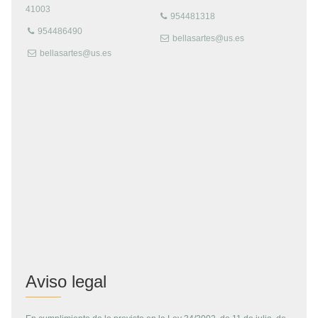
41003
954481318
954486490
bellasartes@us.es
bellasartes@us.es
Aviso legal