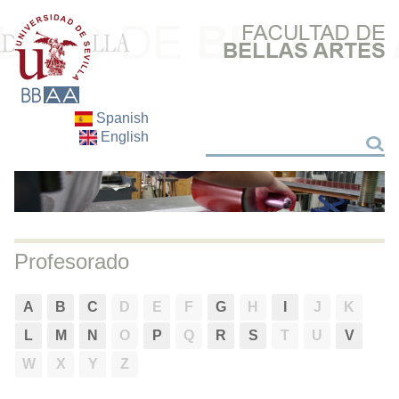
Spanish
English
Search
Search
Profesorado
A
B
C
D
E
F
G
H
I
J
K
L
M
N
O
P
Q
R
S
T
U
V
W
X
Y
Z