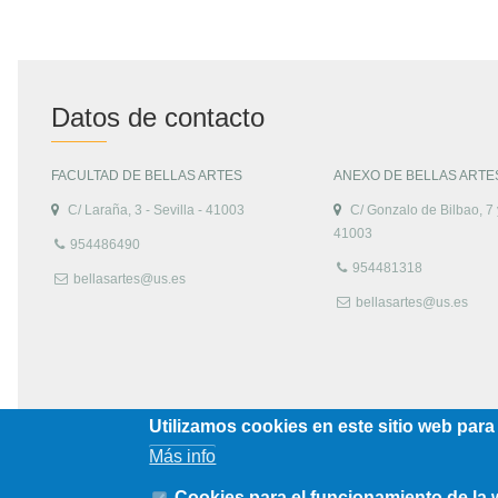
Datos de contacto
FACULTAD DE BELLAS ARTES
ANEXO DE BELLAS ARTE
C/ Laraña, 3 - Sevilla - 41003
C/ Gonzalo de Bilbao, 7 y
41003
954486490
954481318
bellasartes@us.es
bellasartes@us.es
Utilizamos cookies en este sitio web para
Más info
Cookies para el funcionamiento de la