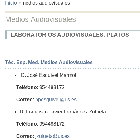
You
Inicio
medios audiovisuales
are
here:
Medios Audiovisuales
LABORATORIOS AUDIOVISUALES, PLATÓS
Téc. Esp. Med. Medios Audiovisuales
D. José Esquivel Mármol
Teléfono
: 954488172
Correo
:
ppesquivel@us.es
D. Francisco Javier Fernández Zulueta
Teléfono
: 954488172
Correo
:
jzulueta@us.es