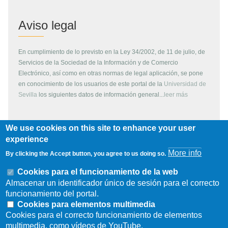
Aviso legal
En cumplimiento de lo previsto en la Ley 34/2002, de 11 de julio, de
Servicios de la Sociedad de la Información y de Comercio
Electrónico, así como en otras normas de legal aplicación, se pone
en conocimiento de los usuarios de este portal de la
Universidad de
Sevilla
los siguientes datos de información general...
leer más
We use cookies on this site to enhance your user
Copyright
experience
More info
By clicking the Accept button, you agree to us doing so.
Todos los contenidos de este servidor WEB, son propiedad de la
Universidad de Sevilla, si no se indica lo contrario. Pueden ser
Cookies para el funcionamiento de la web
reproducidos libremente y para fines no lucrativos por cualquier
Almacenar un identificador único de sesión para el correcto
persona perteneciente a una institución de carácter educativo o
funcionamiento del portal.
investigador. Otras instituciones, organismos, empresas, etc. deben
Cookies para elementos multimedia
solicitar el permiso escrito de los propietarios del copyright.
Cookies para el correcto funcionamiento de elementos
multimedia, como vídeos de YouTube.
Los escudos, logotipos, fotografías y gráficos son propiedad de la