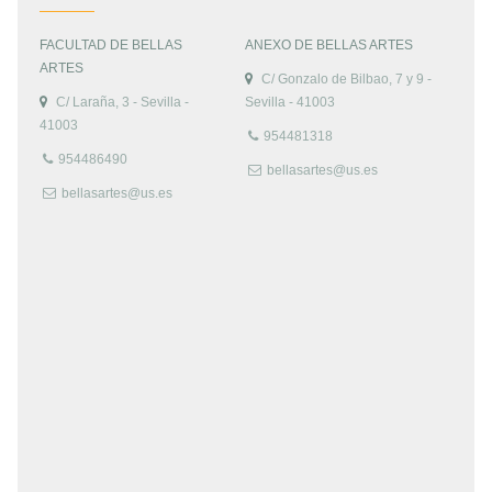
FACULTAD DE BELLAS
ANEXO DE BELLAS ARTES
ARTES
C/ Gonzalo de Bilbao, 7 y 9 -
C/ Laraña, 3 - Sevilla -
Sevilla - 41003
41003
954481318
954486490
bellasartes@us.es
bellasartes@us.es