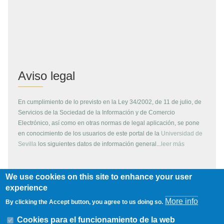
Aviso legal
En cumplimiento de lo previsto en la Ley 34/2002, de 11 de julio, de
Servicios de la Sociedad de la Información y de Comercio
Electrónico, así como en otras normas de legal aplicación, se pone
en conocimiento de los usuarios de este portal de la
Universidad de
Sevilla
los siguientes datos de información general...
leer más
We use cookies on this site to enhance your user
Copyright
experience
More info
By clicking the Accept button, you agree to us doing so.
Todos los contenidos de este servidor WEB, son propiedad de la
Universidad de Sevilla, si no se indica lo contrario. Pueden ser
Cookies para el funcionamiento de la web