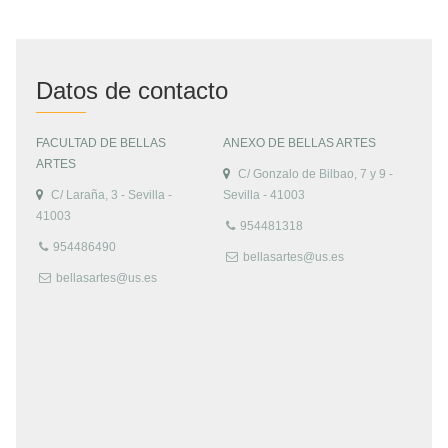
Datos de contacto
FACULTAD DE BELLAS
ANEXO DE BELLAS ARTES
ARTES
C/ Gonzalo de Bilbao, 7 y 9 -
C/ Laraña, 3 - Sevilla -
Sevilla - 41003
41003
954481318
954486490
bellasartes@us.es
bellasartes@us.es