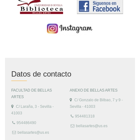
Datos de contacto
FACULTAD DE BELLAS
ANEXO DE BELLAS ARTES
ARTES
C/ Gonzalo de Bilbao, 7 y 9 -
C/ Laraña, 3 - Sevilla -
Sevilla - 41003
41003
954481318
954486490
bellasartes@us.es
bellasartes@us.es