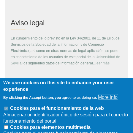
Aviso legal
En cumplimiento de lo previsto en la Ley 34/2002, de 11 de julio, de
Servicios de la Sociedad de la Información y de Comercio
Electrónico, así como en otras normas de legal aplicación, se pone
en conocimiento de los usuarios de este portal de la
Universidad de
Sevilla
los siguientes datos de información general...
leer más
We use cookies on this site to enhance your user
Copyright
experience
More info
By clicking the Accept button, you agree to us doing so.
Todos los contenidos de este servidor WEB, son propiedad de la
Universidad de Sevilla, si no se indica lo contrario. Pueden ser
Cookies para el funcionamiento de la web
reproducidos libremente y para fines no lucrativos por cualquier
Almacenar un identificador único de sesión para el correcto
persona perteneciente a una institución de carácter educativo o
funcionamiento del portal.
investigador. Otras instituciones, organismos, empresas, etc. deben
Cookies para elementos multimedia
solicitar el permiso escrito de los propietarios del copyright.