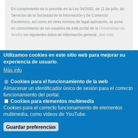
En cumplimiento de lo previsto en la Ley 34/2002, de 11 de julio, de
Servicios de la Sociedad de la Información y de Comercio
Electrónico, así como en otras normas de legal aplicación, se pone
en conocimiento de los usuarios de este portal de la
Universidad de
Sevilla
los siguientes datos de información general...
leer más
Utilizamos cookies en este sitio web para mejorar su
Copyright
experiencia de usuario.
Más info
Todos los contenidos de este servidor WEB, son propiedad de la
Universidad de Sevilla, si no se indica lo contrario. Pueden ser
Cookies para el funcionamiento de la web
reproducidos libremente y para fines no lucrativos por cualquier
Almacenar un identificador único de sesión para el correcto
persona perteneciente a una institución de carácter educativo o
funcionamiento del portal.
investigador. Otras instituciones, organismos, empresas, etc. deben
Cookies para elementos multimedia
solicitar el permiso escrito de los propietarios del copyright.
Cookies para el correcto funcionamiento de elementos
multimedia, como vídeos de YouTube.
Los escudos, logotipos, fotografías y gráficos son propiedad de la
Universidad de Sevilla. Prohibida su reproducción total o parcial por
Guardar preferencias
cualquier medio sin permiso escrito del propietario.