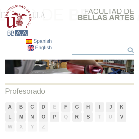
Spanish
English
Buscar
Buscar
Profesorado
A
B
C
D
E
F
G
H
I
J
K
L
M
N
O
P
Q
R
S
T
U
V
W
X
Y
Z