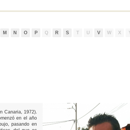
M
N
O
P
Q
R
S
T
U
V
W
X
 Canaria, 1972).
Comenzó en el año
bujo, pasando en