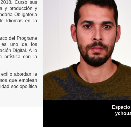
o 2018.
Cursó sus
ea y producción y
daria Obligatoria
de Idiomas en la
marco del Programa
, es uno de los
ción Digital. A lo
 artística con la
 exilio abordan la
smos que emplean
dad sociopolítica
Espacio
ychoua