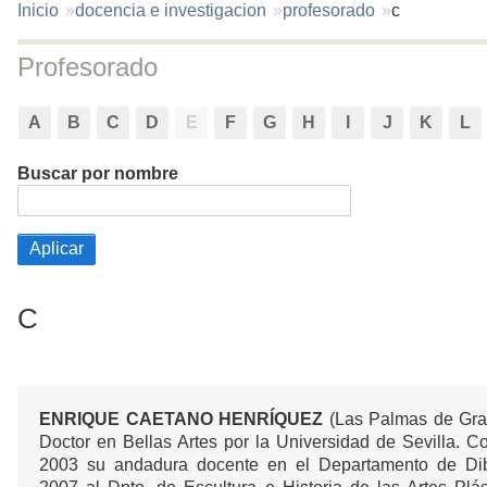
You
Inicio
docencia e investigacion
profesorado
c
are
here:
Profesorado
A
B
C
D
E
F
G
H
I
J
K
L
Buscar por nombre
C
ENRIQUE CAETANO HENRÍQUEZ
(Las Palmas de Gran
Doctor en Bellas Artes por la Universidad de Sevilla. 
2003 su andadura docente en el Departamento de Di