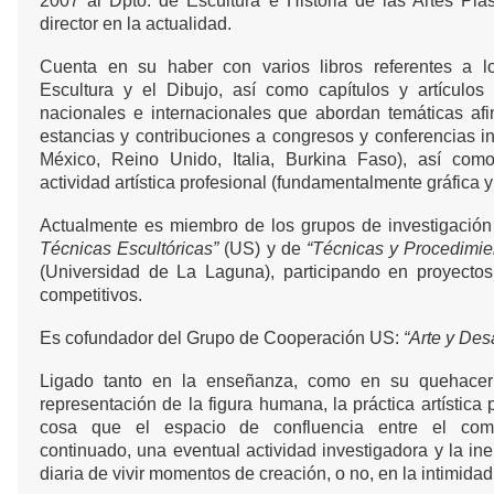
2007 al Dpto. de Escultura e Historia de las Artes Plás
director en la actualidad.
Cuenta en su haber con varios libros referentes a 
Escultura y el Dibujo, así como capítulos y artículos
nacionales e internacionales que abordan temáticas afi
estancias y contribuciones a congresos y conferencias in
México, Reino Unido, Italia, Burkina Faso), así com
actividad artística profesional (fundamentalmente gráfica y 
Actualmente es miembro de los grupos de investigació
Técnicas Escultóricas”
(US) y de
“Técnicas y Procedimie
(Universidad de La Laguna), participando en proyectos
competitivos.
Es cofundador del Grupo de Cooperación US:
“Arte y Desa
Ligado tanto en la enseñanza, como en su quehacer 
representación de la figura humana, la práctica artística 
cosa que el espacio de confluencia entre el com
continuado, una eventual actividad investigadora y la in
diaria de vivir momentos de creación, o no, en la intimidad