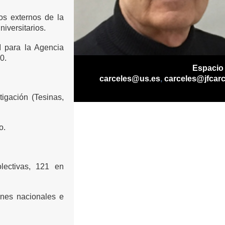
os externos de la
iversitarios.
I para la Agencia
0.
Espacio
carceles@us.es
,
carceles@jfcar
tigación (Tesinas,
o.
lectivas, 121 en
nes nacionales e