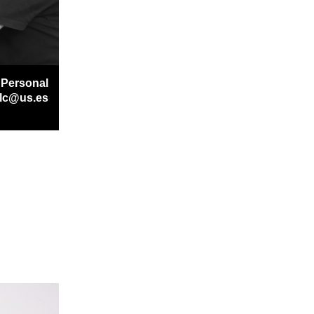
 Personal
lc@us.es