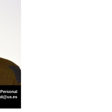
 Personal
ti@us.es