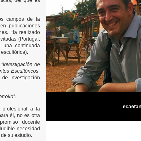
ticas, del que es
los campos de la
 en publicaciones
nes. Ha realizado
vitadas (Portugal,
o una continuada
escultórica).
n
“Investigación de
ntos Escultóricos”
 de investigación
rrollo”.
ecaeta
profesional a la
para él, no es otra
promiso docente
eludible necesidad
 de su estudio.