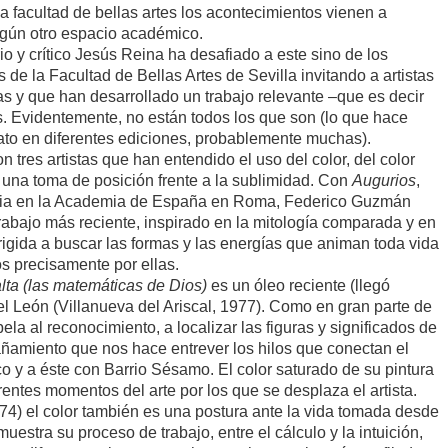
a facultad de bellas artes los acontecimientos vienen a
gún otro espacio académico.
rio y crítico Jesús Reina ha desafiado a este sino de los
 de la Facultad de Bellas Artes de Sevilla invitando a artistas
s y que han desarrollado un trabajo relevante –que es decir
s. Evidentemente, no están todos los que son (lo que hace
ato en diferentes ediciones, probablemente muchas).
res artistas que han entendido el uso del color, del color
 una toma de posición frente a la sublimidad. Con
Augurios
,
ncia en la Academia de España en Roma, Federico Guzmán
trabajo más reciente, inspirado en la mitología comparada y en
irigida a buscar las formas y las energías que animan toda vida
dos precisamente por ellas.
ta (las matemáticas de Dios)
es un óleo reciente (llegó
l León (Villanueva del Ariscal, 1977). Como en gran parte de
pela al reconocimiento, a localizar las figuras y significados de
trañamiento que nos hace entrever los hilos que conectan el
o y a éste con Barrio Sésamo. El color saturado de su pintura
erentes momentos del arte por los que se desplaza el artista.
4) el color también es una postura ante la vida tomada desde
uestra su proceso de trabajo, entre el cálculo y la intuición,