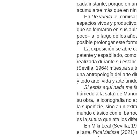
cada instante, porque en un
acumularse más que en nin
En
De vuelta
, el comisa
espacios vivos y productivos
que se formaron en sus aula
poco– a lo largo de los año
posible prolongar este form
La exposición se abre con t
patente y espabilado, como
realizada durante su esta
(Sevilla, 1964) muestra su 
una antropología del arte d
y todo arte, vida y arte uni
Si estás aquí nada me fal
húmedo a la sala) de Manue
su obra, la iconografía no a
la superficie, sino a un ex
mundo clásico con el barroc
es la sutura que ata los dif
En Miki Leal (Sevilla, 197
el arte.
PicaMatisse
(2021) m