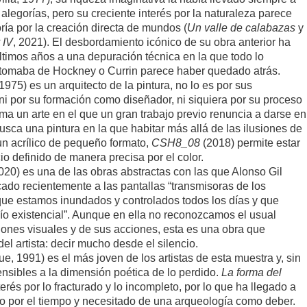
alegorías, pero su creciente interés por la naturaleza parece
ía por la creación directa de mundos (
Un valle de calabazas
y
 IV
, 2021). El desbordamiento icónico de su obra anterior ha
timos años a una depuración técnica en la que todo lo
 tomaba de Hockney o Currin parece haber quedado atrás.
975) es un arquitecto de la pintura, no lo es por sus
 ni por su formación como diseñador, ni siquiera por su proceso
ima un arte en el que un gran trabajo previo renuncia a darse en
busca una pintura en la que habitar más allá de las ilusiones de
un acrílico de pequeño formato,
CSH8_08
(2018) permite estar
io definido de manera precisa por el color.
020) es una de las obras abstractas con las que Alonso Gil
ado recientemente a las pantallas “transmisoras de los
que estamos inundados y controlados todos los días y que
ío existencial”. Aunque en ella no reconozcamos el usual
iones visuales y de sus acciones, esta es una obra que
del artista: decir mucho desde el silencio.
991) es el más joven de los artistas de esta muestra y, sin
nsibles a la dimensión poética de lo perdido.
La forma del
rés por lo fracturado y lo incompleto, por lo que ha llegado a
do por el tiempo y necesitado de una arqueología como deber.