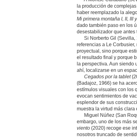
la producción de complejas 
haber reemplazado la alegor
Mi primera montaña I, II, III y
dado también paso en los úl
desestabilizador que antes
Si Norberto Gil (Sevilla, 1
referencias a Le Corbusier,
proyectual, sino porque est
el resultado final y porque 
la perspectiva. Aun siendo 
ahí, localizarse en un espac
Cegados por la tablet
(2
(Badajoz, 1966) se ha acerc
estímulos visuales con los 
evocan sentimientos de vac
esplendor de sus construcc
muestra la virtud más clara 
Miguel Núñez (San Roque, 1
embargo, uno de los más se
viento
(2020) recoge ese inte
nosotros truncado de senti