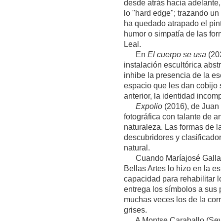
desde atrás hacia adelante,
lo "hard edge"; trazando un
ha quedado atrapado el pint
humor o simpatía de las form
Leal.
En
El cuerpo se usa
(202
instalación escultórica abst
inhibe la presencia de la es
espacio que les dan cobijo 
anterior, la identidad incom
Expolio
(2016), de Juan 
fotográfica con talante de a
naturaleza. Las formas de la
descubridores y clasificado
natural.
Cuando Maríajosé Gallardo 
Bellas Artes lo hizo en la e
capacidad para rehabilitar l
entrega los símbolos a sus 
muchas veces los de la cor
grises.
A Montse Caraballo (Sevill