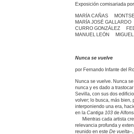
Exposición comisariada p
MARÍA CAÑAS MONTSE
MARÍA JOSÉ GALLARDO
CURRO GONZÁLEZ FED
MANUEL LEÓN MIGUEL
Nunca se vuelve
por Fernando Infante del R
Nunca se vuelve. Nunca se 
nunca y es dado a trastocar
Sevilla, con sus dos edific
volver; lo busca, más bien,
interponiendo una era, hac
en la
Cantiga 103
de Alfons
Mientras cada artista crec
relevancia profunda y exte
reunido en este
De vuelta
–,