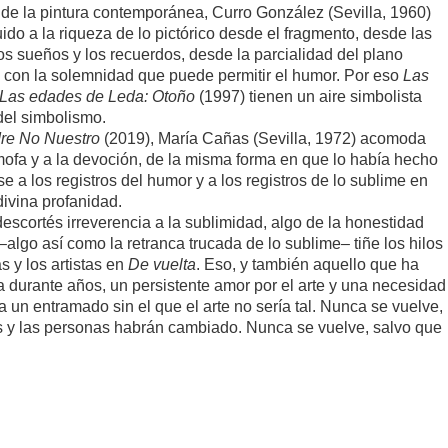
e la pintura contemporánea, Curro González (Sevilla, 1960)
uido a la riqueza de lo pictórico desde el fragmento, desde las
os sueños y los recuerdos, desde la parcialidad del plano
, con la solemnidad que puede permitir el humor. Por eso
Las
Las edades de Leda: Otoño
(1997) tienen un aire simbolista
del simbolismo.
re No Nuestro
(2019), María Cañas (Sevilla, 1972) acomoda
mofa y a la devoción, de la misma forma en que lo había hecho
 a los registros del humor y a los registros de lo sublime en
ivina profanidad.
cortés irreverencia a la sublimidad, algo de la honestidad
algo así como la retranca trucada de lo sublime– tiñe los hilos
s y los artistas en
De vuelta
. Eso, y también aquello que ha
 durante años, un persistente amor por el arte y una necesidad
a un entramado sin el que el arte no sería tal. Nunca se vuelve,
es y las personas habrán cambiado. Nunca se vuelve, salvo que