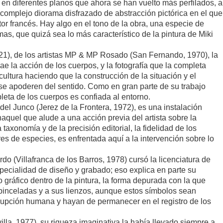
 en diferentes planos que ahora se han vuelto más perfilados, a
 complejo diorama disfrazado de abstracción pictórica en el que
or francés. Hay algo en el tono de la obra, una especie de
as, que quizá sea lo más característico de la pintura de Miki
1), de los artistas MP & MP Rosado (San Fernando, 1970), la
rae la acción de los cuerpos, y la fotografía que la completa
cultura haciendo que la construcción de la situación y el
se apoderen del sentido. Como en gran parte de su trabajo
pleta de los cuerpos es confiada al entorno.
del Junco (Jerez de la Frontera, 1972), es una instalación
naquel que alude a una acción previa del artista sobre la
 taxonomía y de la precisión editorial, la fidelidad de los
res de especies, es enfrentada aquí a la intervención sobre lo
(Villafranca de los Barros, 1978) cursó la licenciatura de
specialidad de diseño y grabado; eso explica en parte su
o gráfico dentro de la pintura, la forma depurada con la que
pinceladas y a sus lienzos, aunque estos símbolos sean
rupción humana y hayan de permanecer en el registro de los
a, 1977), su riqueza imaginativa la había llevado siempre a