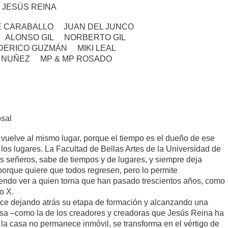
or JESÚS REINA
 CARABALLO JUAN DEL JUNCO
 ALONSO GIL NORBERTO GIL
ERICO GUZMÁN MIKI LEAL
 NUÑEZ MP & MP ROSADO
osal
vuelve al mismo lugar, porque el tiempo es el dueño de ese
 los lugares. La Facultad de Bellas Artes de la Universidad de
ios señeros, sabe de tiempos y de lugares, y siempre deja
 porque quiere que todos regresen, pero lo permite
iendo ver a quien torna que han pasado trescientos años, como
o X.
e dejando atrás su etapa de formación y alcanzando una
nsa –como la de los creadores y creadoras que Jesús Reina ha
 la casa no permanece inmóvil, se transforma en el vértigo de