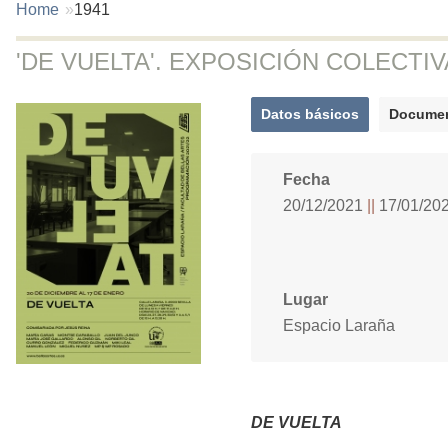
You
Home
1941
are
here:
'DE VUELTA'. EXPOSICIÓN COLECTI
Datos básicos
Documen
(active
tab)
Fecha
20/12/2021
17/01/20
Lugar
Espacio Laraña
DE VUELTA