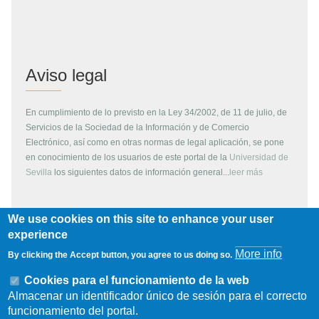
Aviso legal
En cumplimiento de lo previsto en la Ley 34/2002, de 11 de julio, de
Servicios de la Sociedad de la Información y de Comercio
Electrónico, así como en otras normas de legal aplicación, se pone
en conocimiento de los usuarios de este portal de la
Universidad de
Sevilla
los siguientes datos de información general...
leer más
We use cookies on this site to enhance your user
Copyright
experience
More info
By clicking the Accept button, you agree to us doing so.
Todos los contenidos de este servidor WEB, son propiedad de la
Universidad de Sevilla, si no se indica lo contrario. Pueden ser
Cookies para el funcionamiento de la web
reproducidos libremente y para fines no lucrativos por cualquier
Almacenar un identificador único de sesión para el correcto
persona perteneciente a una institución de carácter educativo o
funcionamiento del portal.