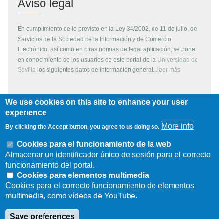
Aviso legal
En cumplimiento de lo previsto en la Ley 34/2002, de 11 de julio, de
Servicios de la Sociedad de la Información y de Comercio
Electrónico, así como en otras normas de legal aplicación, se pone
en conocimiento de los usuarios de este portal de la
Universidad de
Sevilla
los siguientes datos de información general...
leer más
We use cookies on this site to enhance your user
Copyright
experience
More info
By clicking the Accept button, you agree to us doing so.
Todos los contenidos de este servidor WEB, son propiedad de la
Universidad de Sevilla, si no se indica lo contrario. Pueden ser
Cookies para el funcionamiento de la web
reproducidos libremente y para fines no lucrativos por cualquier
Almacenar un identificador único de sesión para el correcto
persona perteneciente a una institución de carácter educativo o
funcionamiento del portal.
investigador. Otras instituciones, organismos, empresas, etc. deben
Cookies para elementos multimedia
solicitar el permiso escrito de los propietarios del copyright.
Cookies para el correcto funcionamiento de elementos
multimedia, como vídeos de YouTube.
Los escudos, logotipos, fotografías y gráficos son propiedad de la
Universidad de Sevilla. Prohibida su reproducción total o parcial por
Save preferences
cualquier medio sin permiso escrito del propietario.