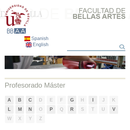
Spanish
English
Search
Search
Profesorado Máster
A
B
C
D
E
F
G
H
I
J
K
L
M
N
O
P
Q
R
S
T
U
V
W
X
Y
Z