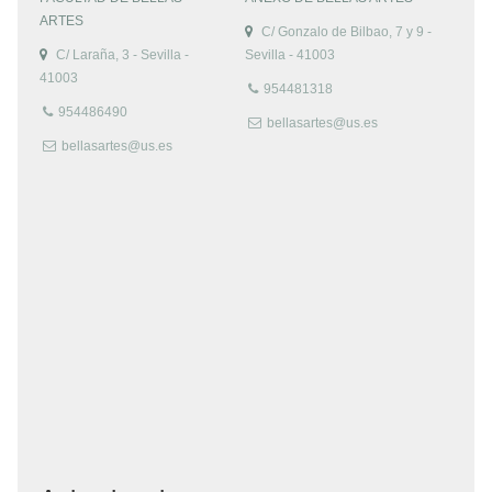
ARTES
C/ Gonzalo de Bilbao, 7 y 9 -
C/ Laraña, 3 - Sevilla -
Sevilla - 41003
41003
954481318
954486490
bellasartes@us.es
bellasartes@us.es