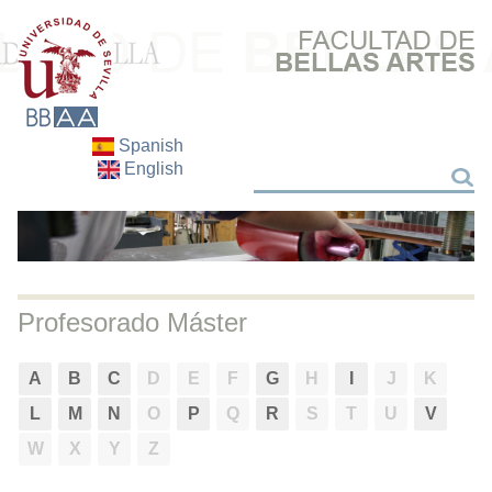
Spanish
English
Search
Search
Profesorado Máster
A
B
C
D
E
F
G
H
I
J
K
L
M
N
O
P
Q
R
S
T
U
V
W
X
Y
Z