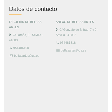
Datos de contacto
FACULTAD DE BELLAS
ANEXO DE BELLAS ARTES
ARTES
C/ Gonzalo de Bilbao, 7 y 9 -
C/ Laraña, 3 - Sevilla -
Sevilla - 41003
41003
954481318
954486490
bellasartes@us.es
bellasartes@us.es