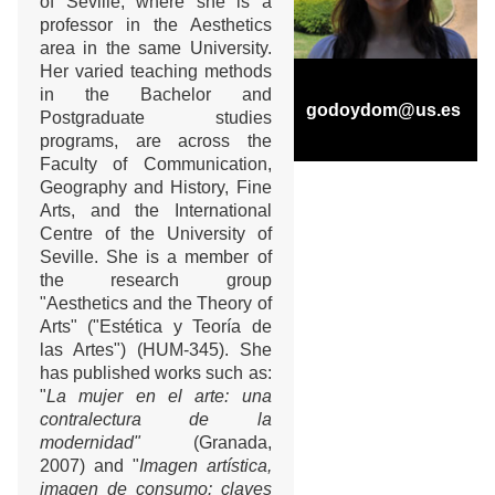
of Seville, where she is a
professor in the Aesthetics
area in the same University.
Her varied teaching methods
in the Bachelor and
godoydom@us.es
Postgraduate studies
programs, are across the
Faculty of Communication,
Geography and History, Fine
Arts, and the International
Centre of the University of
Seville. She is a member of
the research group
"Aesthetics and the Theory of
Arts" ("Estética y Teoría de
las Artes") (HUM-345). She
has published works such as:
"
La mujer en el arte: una
contralectura de la
modernidad"
(Granada,
2007) and "
Imagen artística,
imagen de consumo: claves