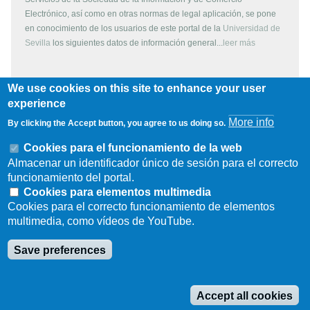
Electrónico, así como en otras normas de legal aplicación, se pone
en conocimiento de los usuarios de este portal de la
Universidad de
Sevilla
los siguientes datos de información general...
leer más
We use cookies on this site to enhance your user
Copyright
experience
More info
By clicking the Accept button, you agree to us doing so.
Todos los contenidos de este servidor WEB, son propiedad de la
Universidad de Sevilla, si no se indica lo contrario. Pueden ser
Cookies para el funcionamiento de la web
reproducidos libremente y para fines no lucrativos por cualquier
Almacenar un identificador único de sesión para el correcto
persona perteneciente a una institución de carácter educativo o
funcionamiento del portal.
investigador. Otras instituciones, organismos, empresas, etc. deben
Cookies para elementos multimedia
solicitar el permiso escrito de los propietarios del copyright.
Cookies para el correcto funcionamiento de elementos
multimedia, como vídeos de YouTube.
Los escudos, logotipos, fotografías y gráficos son propiedad de la
Universidad de Sevilla. Prohibida su reproducción total o parcial por
Save preferences
cualquier medio sin permiso escrito del propietario.
Accept all cookies