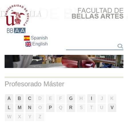
Spanish
English
Search
Search
Profesorado Máster
A
B
C
D
E
F
G
H
I
J
K
L
M
N
O
P
Q
R
S
T
U
V
W
X
Y
Z