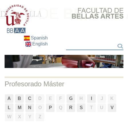
Spanish
English
Buscar
Buscar
Profesorado Máster
A
B
C
D
E
F
G
H
I
J
K
L
M
N
O
P
Q
R
S
T
U
V
W
X
Y
Z