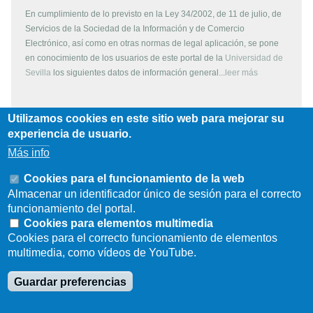
En cumplimiento de lo previsto en la Ley 34/2002, de 11 de julio, de
Servicios de la Sociedad de la Información y de Comercio
Electrónico, así como en otras normas de legal aplicación, se pone
en conocimiento de los usuarios de este portal de la
Universidad de
Sevilla
los siguientes datos de información general...
leer más
Utilizamos cookies en este sitio web para mejorar su
Copyright
experiencia de usuario.
Más info
Todos los contenidos de este servidor WEB, son propiedad de la
Universidad de Sevilla, si no se indica lo contrario. Pueden ser
Cookies para el funcionamiento de la web
reproducidos libremente y para fines no lucrativos por cualquier
Almacenar un identificador único de sesión para el correcto
persona perteneciente a una institución de carácter educativo o
funcionamiento del portal.
investigador. Otras instituciones, organismos, empresas, etc. deben
Cookies para elementos multimedia
solicitar el permiso escrito de los propietarios del copyright.
Cookies para el correcto funcionamiento de elementos
multimedia, como vídeos de YouTube.
Los escudos, logotipos, fotografías y gráficos son propiedad de la
Universidad de Sevilla. Prohibida su reproducción total o parcial por
Guardar preferencias
cualquier medio sin permiso escrito del propietario.