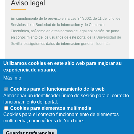
Aviso legal
En cumplimiento de lo previsto en la Ley 34/2002, de 11 de julio, de
Servicios de la Sociedad de la Información y de Comercio
Electrónico, así como en otras normas de legal aplicación, se pone
en conocimiento de los usuarios de este portal de la
Universidad de
Sevilla
los siguientes datos de información general...
leer más
Utilizamos cookies en este sitio web para mejorar su
Copyright
experiencia de usuario.
Más info
Todos los contenidos de este servidor WEB, son propiedad de la
Universidad de Sevilla, si no se indica lo contrario. Pueden ser
Cookies para el funcionamiento de la web
reproducidos libremente y para fines no lucrativos por cualquier
Almacenar un identificador único de sesión para el correcto
persona perteneciente a una institución de carácter educativo o
funcionamiento del portal.
investigador. Otras instituciones, organismos, empresas, etc. deben
Cookies para elementos multimedia
solicitar el permiso escrito de los propietarios del copyright.
Cookies para el correcto funcionamiento de elementos
multimedia, como vídeos de YouTube.
Los escudos, logotipos, fotografías y gráficos son propiedad de la
Universidad de Sevilla. Prohibida su reproducción total o parcial por
Guardar preferencias