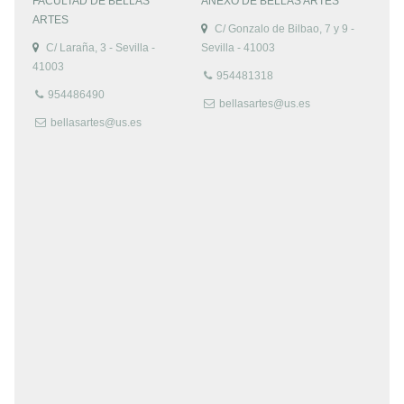
FACULTAD DE BELLAS
ANEXO DE BELLAS ARTES
ARTES
C/ Gonzalo de Bilbao, 7 y 9 -
C/ Laraña, 3 - Sevilla -
Sevilla - 41003
41003
954481318
954486490
bellasartes@us.es
bellasartes@us.es