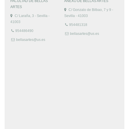
FACULTAD DE BELLAS
ANEXO DE BELLAS ARTES
ARTES
C/ Gonzalo de Bilbao, 7 y 9 -
C/ Laraña, 3 - Sevilla -
Sevilla - 41003
41003
954481318
954486490
bellasartes@us.es
bellasartes@us.es