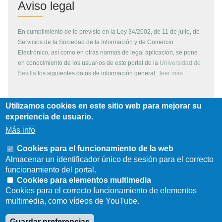
Aviso legal
En cumplimiento de lo previsto en la Ley 34/2002, de 11 de julio, de
Servicios de la Sociedad de la Información y de Comercio
Electrónico, así como en otras normas de legal aplicación, se pone
en conocimiento de los usuarios de este portal de la
Universidad de
Sevilla
los siguientes datos de información general...
leer más
Utilizamos cookies en este sitio web para mejorar su
Copyright
experiencia de usuario.
Más info
Todos los contenidos de este servidor WEB, son propiedad de la
Universidad de Sevilla, si no se indica lo contrario. Pueden ser
Cookies para el funcionamiento de la web
reproducidos libremente y para fines no lucrativos por cualquier
Almacenar un identificador único de sesión para el correcto
persona perteneciente a una institución de carácter educativo o
funcionamiento del portal.
investigador. Otras instituciones, organismos, empresas, etc. deben
Cookies para elementos multimedia
solicitar el permiso escrito de los propietarios del copyright.
Cookies para el correcto funcionamiento de elementos
multimedia, como vídeos de YouTube.
Los escudos, logotipos, fotografías y gráficos son propiedad de la
Universidad de Sevilla. Prohibida su reproducción total o parcial por
Guardar preferencias