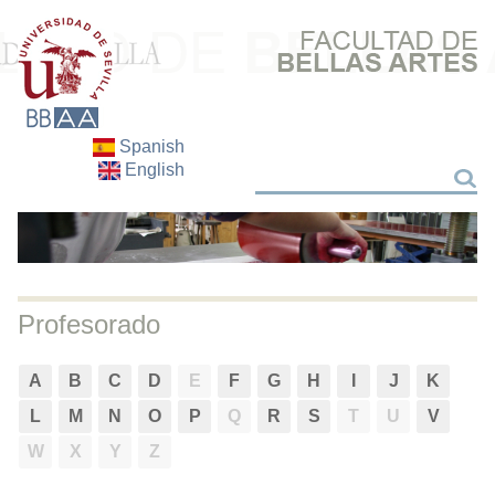
Spanish
English
Buscar
Buscar
Profesorado
A
B
C
D
E
F
G
H
I
J
K
L
M
N
O
P
Q
R
S
T
U
V
W
X
Y
Z