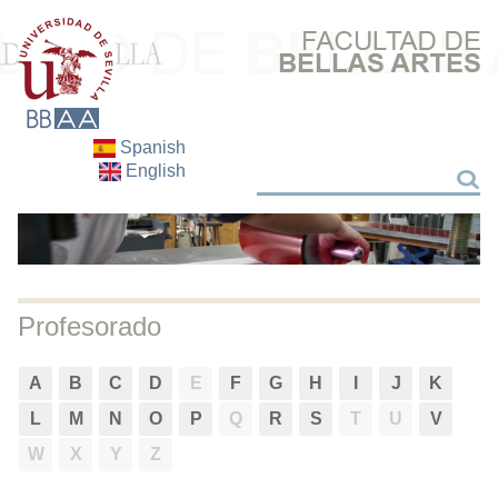
Spanish
English
Buscar
Buscar
Profesorado
A
B
C
D
E
F
G
H
I
J
K
L
M
N
O
P
Q
R
S
T
U
V
W
X
Y
Z