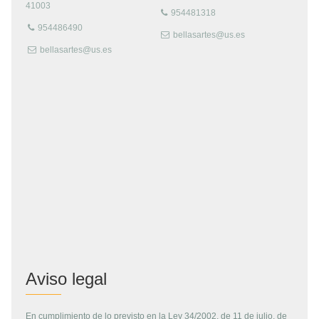
41003
954481318
954486490
bellasartes@us.es
bellasartes@us.es
Aviso legal
En cumplimiento de lo previsto en la Ley 34/2002, de 11 de julio, de