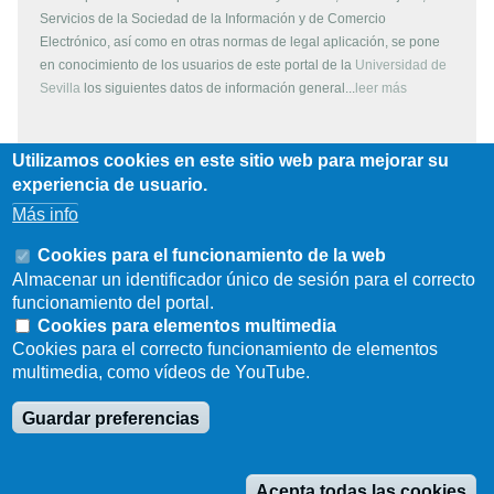
Servicios de la Sociedad de la Información y de Comercio
Electrónico, así como en otras normas de legal aplicación, se pone
en conocimiento de los usuarios de este portal de la
Universidad de
Sevilla
los siguientes datos de información general...
leer más
Utilizamos cookies en este sitio web para mejorar su
Copyright
experiencia de usuario.
Más info
Todos los contenidos de este servidor WEB, son propiedad de la
Universidad de Sevilla, si no se indica lo contrario. Pueden ser
Cookies para el funcionamiento de la web
reproducidos libremente y para fines no lucrativos por cualquier
Almacenar un identificador único de sesión para el correcto
persona perteneciente a una institución de carácter educativo o
funcionamiento del portal.
investigador. Otras instituciones, organismos, empresas, etc. deben
Cookies para elementos multimedia
solicitar el permiso escrito de los propietarios del copyright.
Cookies para el correcto funcionamiento de elementos
multimedia, como vídeos de YouTube.
Los escudos, logotipos, fotografías y gráficos son propiedad de la
Universidad de Sevilla. Prohibida su reproducción total o parcial por
Guardar preferencias
cualquier medio sin permiso escrito del propietario.
Acepta todas las cookies