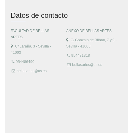
Datos de contacto
FACULTAD DE BELLAS
ANEXO DE BELLAS ARTES
ARTES
C/ Gonzalo de Bilbao, 7 y 9 -
C/ Laraña, 3 - Sevilla -
Sevilla - 41003
41003
954481318
954486490
bellasartes@us.es
bellasartes@us.es