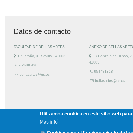
Datos de contacto
FACULTAD DE BELLAS ARTES
ANEXO DE BELLAS ARTE
C/ Laraña, 3 - Sevilla - 41003
C/ Gonzalo de Bilbao, 7 y
41003
954486490
954481318
bellasartes@us.es
bellasartes@us.es
Utilizamos cookies en este sitio web para
Más info
Cookies para el funcionamiento de la