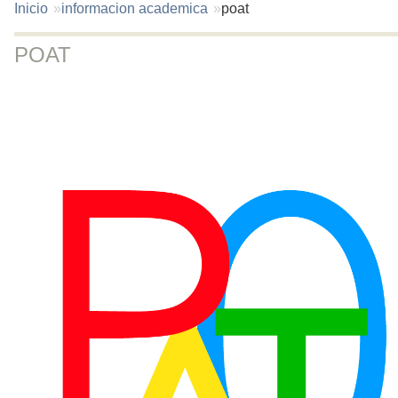
You
Inicio
informacion academica
poat
are
here:
POAT