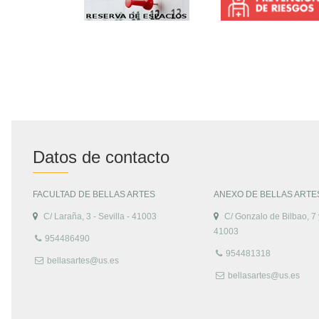
Datos de contacto
FACULTAD DE BELLAS ARTES
ANEXO DE BELLAS ARTE
C/ Laraña, 3 - Sevilla - 41003
C/ Gonzalo de Bilbao, 7 y
41003
954486490
954481318
bellasartes@us.es
bellasartes@us.es