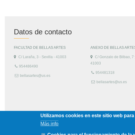
Datos de contacto
FACULTAD DE BELLAS ARTES
ANEXO DE BELLAS ARTE
C/ Laraña, 3 - Sevilla - 41003
C/ Gonzalo de Bilbao, 7 y
41003
954486490
954481318
bellasartes@us.es
bellasartes@us.es
Utilizamos cookies en este sitio web para
Más info
Cookies para el funcionamiento de la