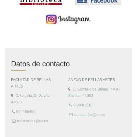
Datos de contacto
FACULTAD DE BELLAS
ANEXO DE BELLAS ARTES
ARTES
C/ Gonzalo de Bilbao, 7 y 9 -
C/ Laraña, 3 - Sevilla -
Sevilla - 41003
41003
954481318
954486490
bellasartes@us.es
bellasartes@us.es