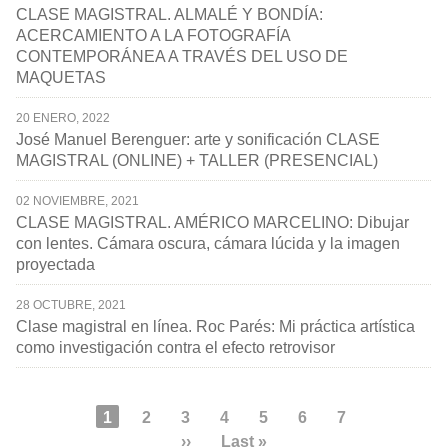
CLASE MAGISTRAL. ALMALÉ Y BONDÍA:
ACERCAMIENTO A LA FOTOGRAFÍA
CONTEMPORÁNEA A TRAVÉS DEL USO DE
MAQUETAS
20 ENERO, 2022
José Manuel Berenguer: arte y sonificación CLASE
MAGISTRAL (ONLINE) + TALLER (PRESENCIAL)
02 NOVIEMBRE, 2021
CLASE MAGISTRAL. AMÉRICO MARCELINO: Dibujar
con lentes. Cámara oscura, cámara lúcida y la imagen
proyectada
28 OCTUBRE, 2021
Clase magistral en línea. Roc Parés: Mi práctica artística
como investigación contra el efecto retrovisor
Paginación
Página
1
Page
2
Page
3
Page
4
Page
5
Page
6
Page
7
actual
Siguiente
››
Última
Last »