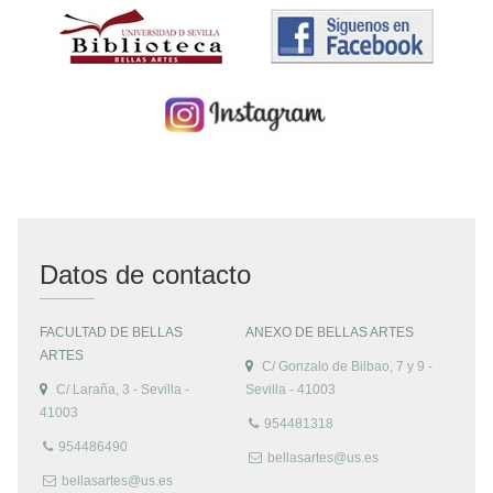
Datos de contacto
FACULTAD DE BELLAS
ANEXO DE BELLAS ARTES
ARTES
C/ Gonzalo de Bilbao, 7 y 9 -
C/ Laraña, 3 - Sevilla -
Sevilla - 41003
41003
954481318
954486490
bellasartes@us.es
bellasartes@us.es