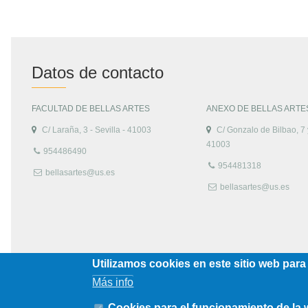
Datos de contacto
FACULTAD DE BELLAS ARTES
ANEXO DE BELLAS ARTE
C/ Laraña, 3 - Sevilla - 41003
C/ Gonzalo de Bilbao, 7 y
41003
954486490
954481318
bellasartes@us.es
bellasartes@us.es
Utilizamos cookies en este sitio web para
Más info
Cookies para el funcionamiento de la