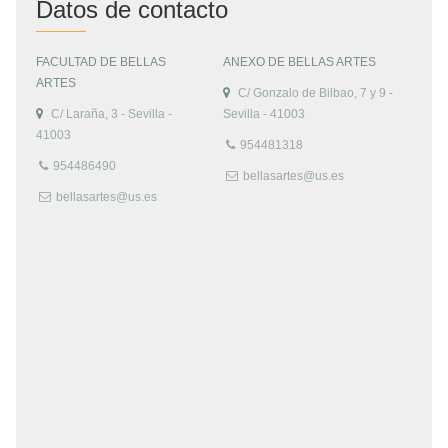
Datos de contacto
FACULTAD DE BELLAS
ANEXO DE BELLAS ARTES
ARTES
C/ Gonzalo de Bilbao, 7 y 9 -
C/ Laraña, 3 - Sevilla -
Sevilla - 41003
41003
954481318
954486490
bellasartes@us.es
bellasartes@us.es