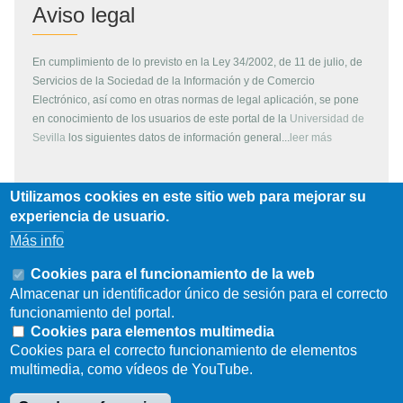
Aviso legal
En cumplimiento de lo previsto en la Ley 34/2002, de 11 de julio, de
Servicios de la Sociedad de la Información y de Comercio
Electrónico, así como en otras normas de legal aplicación, se pone
en conocimiento de los usuarios de este portal de la
Universidad de
Sevilla
los siguientes datos de información general...
leer más
Utilizamos cookies en este sitio web para mejorar su
Copyright
experiencia de usuario.
Más info
Todos los contenidos de este servidor WEB, son propiedad de la
Universidad de Sevilla, si no se indica lo contrario. Pueden ser
Cookies para el funcionamiento de la web
reproducidos libremente y para fines no lucrativos por cualquier
Almacenar un identificador único de sesión para el correcto
persona perteneciente a una institución de carácter educativo o
funcionamiento del portal.
investigador. Otras instituciones, organismos, empresas, etc. deben
Cookies para elementos multimedia
solicitar el permiso escrito de los propietarios del copyright.
Cookies para el correcto funcionamiento de elementos
multimedia, como vídeos de YouTube.
Los escudos, logotipos, fotografías y gráficos son propiedad de la
Universidad de Sevilla. Prohibida su reproducción total o parcial por