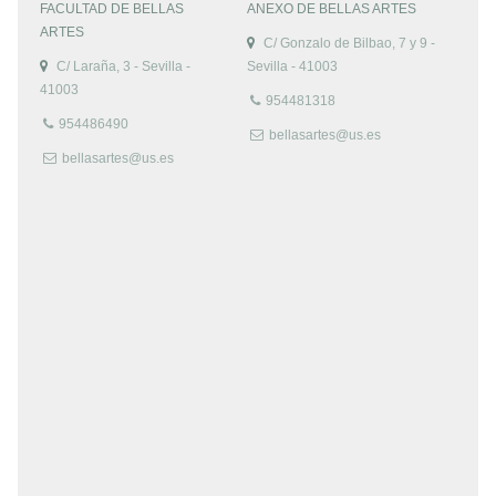
FACULTAD DE BELLAS
ANEXO DE BELLAS ARTES
ARTES
C/ Gonzalo de Bilbao, 7 y 9 -
C/ Laraña, 3 - Sevilla -
Sevilla - 41003
41003
954481318
954486490
bellasartes@us.es
bellasartes@us.es