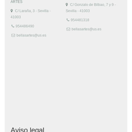
ARTES
C/ Gonzalo de Bilbao, 7 y 9 -
C/ Laraña, 3 - Sevilla -
Sevilla - 41003
41003
954481318
954486490
bellasartes@us.es
bellasartes@us.es
Aviso legal