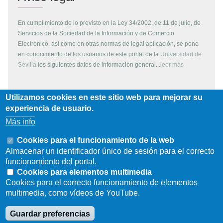
En cumplimiento de lo previsto en la Ley 34/2002, de 11 de julio, de
Servicios de la Sociedad de la Información y de Comercio
Electrónico, así como en otras normas de legal aplicación, se pone
en conocimiento de los usuarios de este portal de la
Universidad de
Sevilla
los siguientes datos de información general...
leer más
Utilizamos cookies en este sitio web para mejorar su
Copyright
experiencia de usuario.
Más info
Todos los contenidos de este servidor WEB, son propiedad de la
Universidad de Sevilla, si no se indica lo contrario. Pueden ser
Cookies para el funcionamiento de la web
reproducidos libremente y para fines no lucrativos por cualquier
Almacenar un identificador único de sesión para el correcto
persona perteneciente a una institución de carácter educativo o
funcionamiento del portal.
investigador. Otras instituciones, organismos, empresas, etc. deben
Cookies para elementos multimedia
solicitar el permiso escrito de los propietarios del copyright.
Cookies para el correcto funcionamiento de elementos
multimedia, como vídeos de YouTube.
Los escudos, logotipos, fotografías y gráficos son propiedad de la
Universidad de Sevilla. Prohibida su reproducción total o parcial por
Guardar preferencias
cualquier medio sin permiso escrito del propietario.