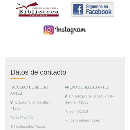
Datos de contacto
FACULTAD DE BELLAS
ANEXO DE BELLAS ARTES
ARTES
C/ Gonzalo de Bilbao, 7 y 9 -
C/ Laraña, 3 - Sevilla -
Sevilla - 41003
41003
954481318
954486490
bellasartes@us.es
bellasartes@us.es