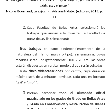
a todo signo transitando
entre el centro y la periferia, flotando entre la
disidencia y el poder”.
Nicolás Bourriaud,
La exforma
, Adriana
Hidalgo (editora), 2015,
p.
11
Cada Facultad de Bellas Artes seleccionará los
trabajos que envíen a la muestra. La Facultad de
BBAA de Sevilla seleccionará:
-
Tres trabajos
en papel (independientemente de la
naturaleza del mismo, marca o tipo), sin enmarcar, cuyas
medidas serán –obligatoriamente- 100 x 70 cm. Las obras
estarán dispuestas en vertical, modo del que serán colgadas.
- Hasta
cinco videocreaciones
por centro, cuya duración
máxima será de 3 minutos, enviadas cada una en formato
“.avi” y “.mp4”.
Podrán participar
todo el alumnado oficial
matriculado en los grados de Grado en Bellas Artes
/ Grado en Conservación y Restauración de Bienes