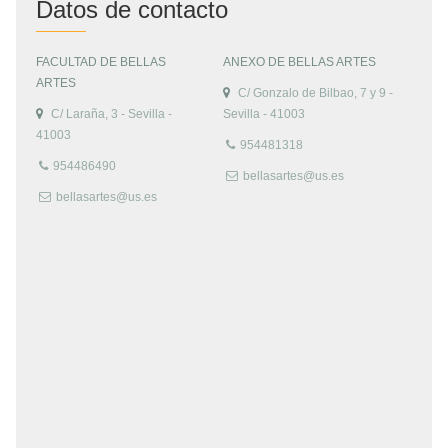
Datos de contacto
FACULTAD DE BELLAS
ANEXO DE BELLAS ARTES
ARTES
C/ Gonzalo de Bilbao, 7 y 9 -
C/ Laraña, 3 - Sevilla -
Sevilla - 41003
41003
954481318
954486490
bellasartes@us.es
bellasartes@us.es