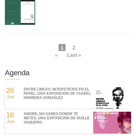
Paginación
Página
1
Page
2
actual
Siguiente
››
Última
Last »
página
página
Agenda
26
ENTRE LÍNEAS: INTERSTICIOS EN EL
PAPEL, UNA EXPOSICIÓN DE YSABEL
Jun
HERRERA GONZÁLEZ
16
AMORE, NO SABES DÓNDE TE
METES, UNA EXPOSICIÓN DE GUILLE
Jun
VAQUERO