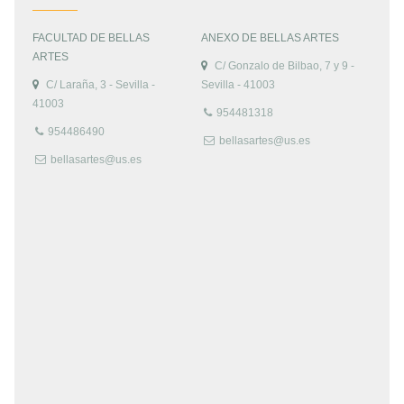
FACULTAD DE BELLAS
ANEXO DE BELLAS ARTES
ARTES
C/ Gonzalo de Bilbao, 7 y 9 -
C/ Laraña, 3 - Sevilla -
Sevilla - 41003
41003
954481318
954486490
bellasartes@us.es
bellasartes@us.es