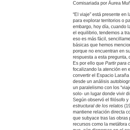
Comisariada por Áurea Mu
“El viaje” está presente en 
para explorar territorios o
embargo, hoy día, cuando la
el equilibrio, tendemos a tr
eso es más fácil, sencillam
básicas que hemos menciona
porque no encuentran en su
respuesta a esta pregunta, 
Es por ello que
Partir para 
focalizando la atención en 
convertir el Espacio Laraña
desde un análisis autobiográ
un paralelismo con los “vi
solo- un lugar donde vivir 
Según observó el filósofo 
estructural de los relatos
(1
mantiene relación directa co
que subyace tras las obras
recursos como la metáfora o