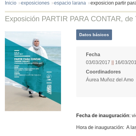
You
Inicio
exposiciones
espacio larana
exposicion partir par
are
here:
Exposición PARTIR PARA CONTAR, de Y
Datos básicos
(solapa
activa)
Fecha
03/03/2017
16/03/20
Coordinadores
Áurea Muñoz del Amo
Fecha de inauguración
: v
Hora de inauguración: A la