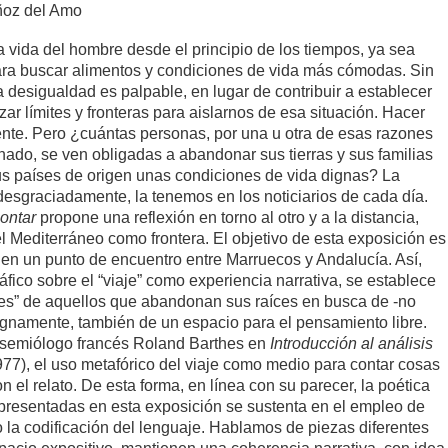
ñoz del Amo
la vida del hombre desde el principio de los tiempos, ya sea
 para buscar alimentos y condiciones de vida más cómodas. Sin
 desigualdad es palpable, en lugar de contribuir a establecer
azar límites y fronteras para aislarnos de esa situación. Hacer
ente. Pero ¿cuántas personas, por una u otra de esas razones
do, se ven obligadas a abandonar sus tierras y sus familias
s países de origen unas condiciones de vida dignas? La
desgraciadamente, la tenemos en los noticiarios de cada día.
contar
propone una reflexión en torno al otro y a la distancia,
el Mediterráneo como frontera. El objetivo de esta exposición es
 en un punto de encuentro entre Marruecos y Andalucía. Así,
fico sobre el “viaje” como experiencia narrativa, se establece
ajes” de aquellos que abandonan sus raíces en busca de -no
dignamente, también de un espacio para el pensamiento libre.
y semiólogo francés Roland Barthes en
Introducción al análisis
977), el uso metafórico del viaje como medio para contar cosas
n el relato. De esta forma, en línea con su parecer, la poética
 presentadas en esta exposición se sustenta en el empleo de
 la codificación del lenguaje. Hablamos de piezas diferentes