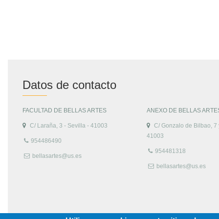
Datos de contacto
FACULTAD DE BELLAS ARTES
ANEXO DE BELLAS ARTE
C/ Laraña, 3 - Sevilla - 41003
C/ Gonzalo de Bilbao, 7 y
41003
954486490
954481318
bellasartes@us.es
bellasartes@us.es