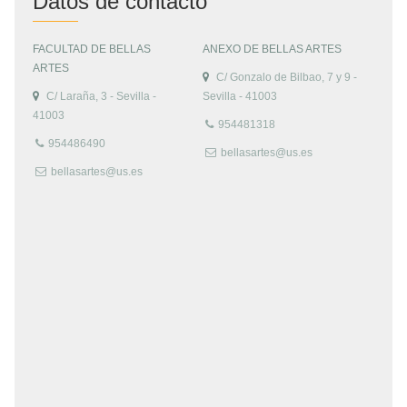
Datos de contacto
FACULTAD DE BELLAS
ANEXO DE BELLAS ARTES
ARTES
C/ Gonzalo de Bilbao, 7 y 9 -
C/ Laraña, 3 - Sevilla -
Sevilla - 41003
41003
954481318
954486490
bellasartes@us.es
bellasartes@us.es