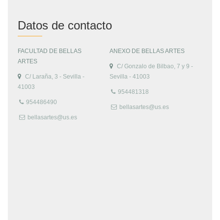
Datos de contacto
FACULTAD DE BELLAS
ANEXO DE BELLAS ARTES
ARTES
C/ Gonzalo de Bilbao, 7 y 9 -
C/ Laraña, 3 - Sevilla -
Sevilla - 41003
41003
954481318
954486490
bellasartes@us.es
bellasartes@us.es