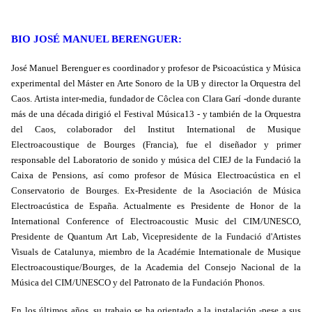
BIO JOSÉ MANUEL BERENGUER:
José Manuel Berenguer es coordinador y profesor de Psicoacústica y Música
experimental del Máster en Arte Sonoro de la UB y director la Orquestra del
Caos. Artista inter-media, fundador de Côclea con Clara Garí -donde durante
más de una década dirigió el Festival Música13 - y también de la Orquestra
del Caos, colaborador del Institut International de Musique
Electroacoustique de Bourges (Francia), fue el diseñador y primer
responsable del Laboratorio de sonido y música del CIEJ de la Fundació la
Caixa de Pensions, así como profesor de Música Electroacústica en el
Conservatorio de Bourges. Ex-Presidente de la Asociación de Música
Electroacústica de España. Actualmente es Presidente de Honor de la
International Conference of Electroacoustic Music del CIM/UNESCO,
Presidente de Quantum Art Lab, Vicepresidente de la Fundació d'Artistes
Visuals de Catalunya, miembro de la Académie Internationale de Musique
Electroacoustique/Bourges, de la Academia del Consejo Nacional de la
Música del CIM/UNESCO y del Patronato de la Fundación Phonos.
En los últimos años, su trabajo se ha orientado a la instalación -pese a sus