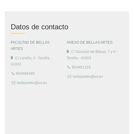
Datos de contacto
FACULTAD DE BELLAS
ANEXO DE BELLAS ARTES
ARTES
C/ Gonzalo de Bilbao, 7 y 9 -
C/ Laraña, 3 - Sevilla -
Sevilla - 41003
41003
954481318
954486490
bellasartes@us.es
bellasartes@us.es