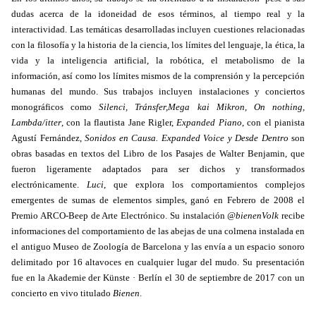
dudas acerca de la idoneidad de esos términos, al tiempo real y la
interactividad. Las temáticas desarrolladas incluyen cuestiones relacionadas
con la filosofía y la historia de la ciencia, los límites del lenguaje, la ética, la
vida y la inteligencia artificial, la robótica, el metabolismo de la
información, así como los límites mismos de la comprensión y la percepción
humanas del mundo. Sus trabajos incluyen instalaciones y conciertos
monográficos como
Silenci, Tránsfer,Mega kai Mikron, On nothing,
Lambda/itter
, con la flautista Jane Rigler,
Expanded Piano
, con el pianista
Agustí Fernández,
Sonidos en Causa. Expanded Voice y Desde Dentro
son
obras basadas en textos del Libro de los Pasajes de Walter Benjamin, que
fueron ligeramente adaptados para ser dichos y transformados
electrónicamente.
Luci
, que explora los comportamientos complejos
emergentes de sumas de elementos simples, ganó en Febrero de 2008 el
Premio ARCO-Beep de Arte Electrónico. Su instalación
@bienenVolk
recibe
informaciones del comportamiento de las abejas de una colmena instalada en
el antiguo Museo de Zoología de Barcelona y las envía a un espacio sonoro
delimitado por 16 altavoces en cualquier lugar del mudo. Su presentación
fue en la Akademie der Künste · Berlín el 30 de septiembre de 2017 con un
concierto en vivo titulado
Bienen
.