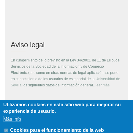
Aviso legal
En cumplimiento de lo previsto en la Ley 34/2002, de 11 de julio, de
Servicios de la Sociedad de la Información y de Comercio
Electrónico, así como en otras normas de legal aplicación, se pone
en conocimiento de los usuarios de este portal de la
Universidad de
Sevilla
los siguientes datos de información general...
leer más
Utilizamos cookies en este sitio web para mejorar su
Copyright
experiencia de usuario.
Más info
Todos los contenidos de este servidor WEB, son propiedad de la
Universidad de Sevilla, si no se indica lo contrario. Pueden ser
Cookies para el funcionamiento de la web