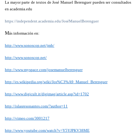
La mayor parte de textos de José Manuel Berenguer pueden ser consultados
en academia.edu
https://independent.academia.edu/JoséManuelBerenguer
M
ás información en:
http://www.sonoscop.net/jmb/
http://www.sonoscop.net/
http://www.myspace.com/josemanuelberenguer
http://es.wikipedia.org/wiki/Jos%C3%A9_Manuel_Berenguer
http://www.digicult.it/digimag/article.asp?id=1702
http://islasresonantes.com/?author=11
http://vimeo.com/3001217
http://www.youtube.com/watch?v=Y5YJPKV38ME