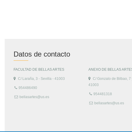
Datos de contacto
FACULTAD DE BELLAS ARTES
ANEXO DE BELLAS ARTE
C/ Laraña, 3 - Sevilla - 41003
C/ Gonzalo de Bilbao, 7 y
41003
954486490
954481318
bellasartes@us.es
bellasartes@us.es