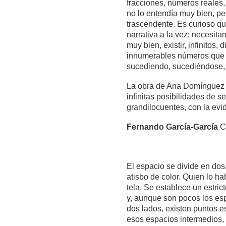
fracciones, números reales
no lo entendía muy bien, pe
trascendente. Es curioso qu
narrativa a la vez; necesit
muy bien, existir, infinitos,
innumerables números que ca
sucediendo, sucediéndose
La obra de Ana Domínguez V
infinitas posibilidades de se
grandilocuentes, con la evi
Fernando García-García
Co
El espacio se divide en dos
atisbo de color. Quien lo hab
tela. Se establece un estri
y, aunque son pocos los esp
dos lados, existen puntos e
esos espacios intermedios, 