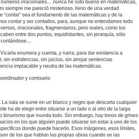
, números irracionales… nunca he sido bueno en matemáticas,
ro siempre me pareció misterioso, lleno de una verdad
e “contar” sea el fundamento de las matemáticas y de la
amos contar y ser contados, para, aunque no entendamos todo
 diversos, irracionales, fragmentarios, pero reales, como los
ben entre dos puntos, equidistantes, sin jerarquía, sólo
, contándose…
icaría enumera y cuenta, y narra, para dar existencia a
r, sin estridencias, sin juicios, sin arrojar sentencias
dencia implacable y neutra de las matemáticas.
ordinador y comisario
. La sala se sume en un blanco y negro que descarta cualquier
ite ha de elegir entre situarse a un lado o al otro de la larga
cto binarismo que inunda todo. Sin embargo, hay tonos de grises
acios en los que alguien puede situarse sin estar a uno de los
specíficos donde puede hacerlo. Esos márgenes, esos límites,
son de los que hablan las propias obras cuando se las