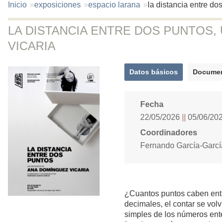
You
Inicio
exposiciones
espacio larana
la distancia entre d
are
here:
LA DISTANCIA ENTRE DOS PUNTOS,
VICARIA
Datos básicos
Documen
(solapa
activa)
Fecha
22/05/2026
05/06/20
Coordinadores
Fernando García-Garcí
¿Cuantos puntos caben entr
decimales, el contar se vol
simples de los números ente