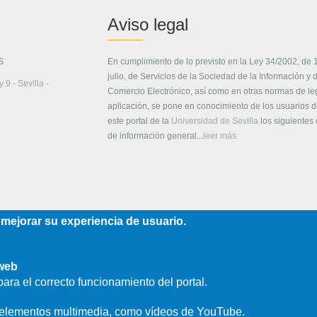
Aviso legal
S
En cumplimiento de lo previsto en la Ley 34/2002, de 
julio, de Servicios de la Sociedad de la Información y 
 9 - Sevilla -
Comercio Electrónico, así como en otras normas de le
aplicación, se pone en conocimiento de los usuarios 
este portal de la
Universidad de Sevilla
los siguientes
de información general...
leer más
 mejorar su experiencia de usuario.
 web
ara el correcto funcionamiento del portal.
e elementos multimedia, como vídeos de YouTube.