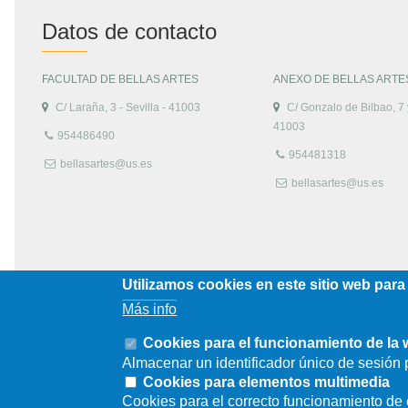
Datos de contacto
FACULTAD DE BELLAS ARTES
ANEXO DE BELLAS ARTE
C/ Laraña, 3 - Sevilla - 41003
C/ Gonzalo de Bilbao, 7 y
41003
954486490
954481318
bellasartes@us.es
bellasartes@us.es
Utilizamos cookies en este sitio web para
Más info
Cookies para el funcionamiento de la
Almacenar un identificador único de sesión p
Cookies para elementos multimedia
Cookies para el correcto funcionamiento d