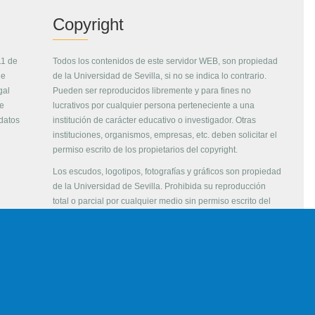
Copyright
11 de
Todos los contenidos de este servidor WEB, son propiedad
de
de la Universidad de Sevilla, si no se indica lo contrario.
gal
Pueden ser reproducidos libremente y para fines no
de
lucrativos por cualquier persona perteneciente a una
 datos
institución de carácter educativo o investigador. Otras
instituciones, organismos, empresas, etc. deben solicitar el
permiso escrito de los propietarios del copyright.
Los escudos, logotipos, fotografías y gráficos son propiedad
de la Universidad de Sevilla. Prohibida su reproducción
total o parcial por cualquier medio sin permiso escrito del
propietario.