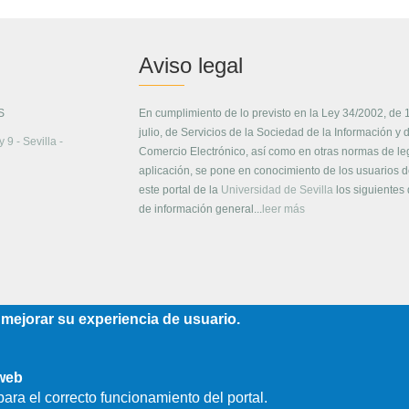
Aviso legal
S
En cumplimiento de lo previsto en la Ley 34/2002, de 
julio, de Servicios de la Sociedad de la Información y 
 9 - Sevilla -
Comercio Electrónico, así como en otras normas de le
aplicación, se pone en conocimiento de los usuarios 
este portal de la
Universidad de Sevilla
los siguientes
de información general...
leer más
 mejorar su experiencia de usuario.
 web
ara el correcto funcionamiento del portal.