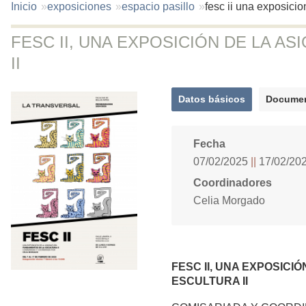
You
Inicio
exposiciones
espacio pasillo
fesc ii una exposicio
are
here:
FESC II, UNA EXPOSICIÓN DE LA 
II
Datos básicos
Documen
(solapa
activa)
Fecha
07/02/2025
17/02/20
Coordinadores
Celia Morgado
FESC II, UNA EXPOSIC
ESCULTURA II