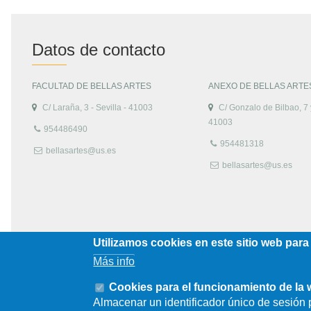
Datos de contacto
FACULTAD DE BELLAS ARTES
ANEXO DE BELLAS ARTE
C/ Laraña, 3 - Sevilla - 41003
C/ Gonzalo de Bilbao, 7 y
41003
954486490
954481318
bellasartes@us.es
bellasartes@us.es
Utilizamos cookies en este sitio web para
Más info
Cookies para el funcionamiento de la
Almacenar un identificador único de sesión p