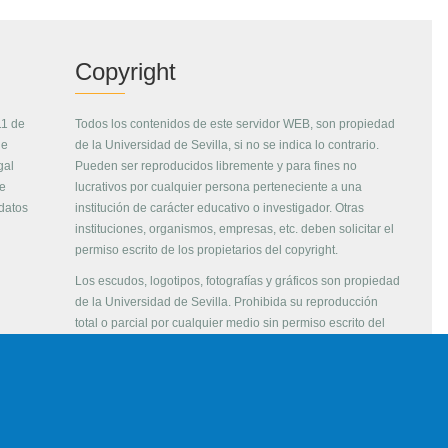
Copyright
11 de
Todos los contenidos de este servidor WEB, son propiedad
de
de la Universidad de Sevilla, si no se indica lo contrario.
gal
Pueden ser reproducidos libremente y para fines no
de
lucrativos por cualquier persona perteneciente a una
 datos
institución de carácter educativo o investigador. Otras
instituciones, organismos, empresas, etc. deben solicitar el
permiso escrito de los propietarios del copyright.
Los escudos, logotipos, fotografías y gráficos son propiedad
de la Universidad de Sevilla. Prohibida su reproducción
total o parcial por cualquier medio sin permiso escrito del
propietario.