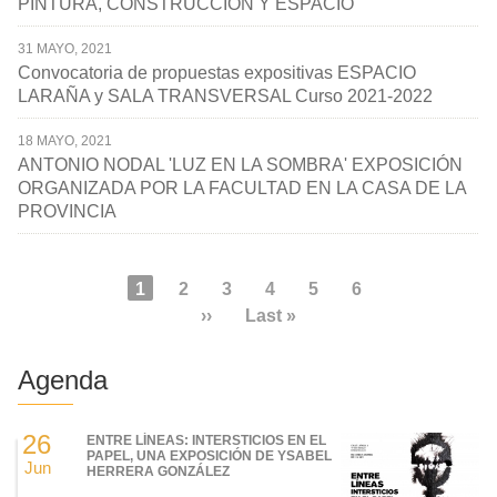
PINTURA, CONSTRUCCIÓN Y ESPACIO
31 MAYO, 2021
Convocatoria de propuestas expositivas ESPACIO
LARAÑA y SALA TRANSVERSAL Curso 2021-2022
18 MAYO, 2021
ANTONIO NODAL 'LUZ EN LA SOMBRA' EXPOSICIÓN
ORGANIZADA POR LA FACULTAD EN LA CASA DE LA
PROVINCIA
Paginación
Página
1
Page
2
Page
3
Page
4
Page
5
Page
6
actual
Siguiente
››
Última
Last »
página
página
Agenda
26
ENTRE LÍNEAS: INTERSTICIOS EN EL
PAPEL, UNA EXPOSICIÓN DE YSABEL
Jun
HERRERA GONZÁLEZ