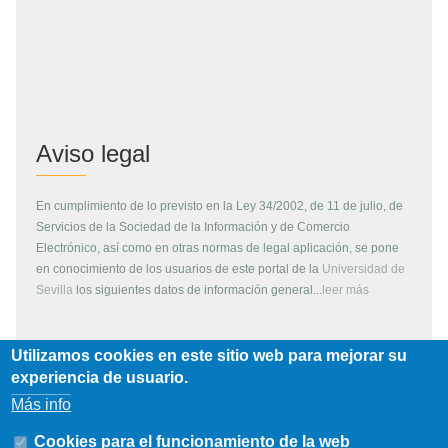
Aviso legal
En cumplimiento de lo previsto en la Ley 34/2002, de 11 de julio, de
Servicios de la Sociedad de la Información y de Comercio
Electrónico, así como en otras normas de legal aplicación, se pone
en conocimiento de los usuarios de este portal de la
Universidad de
Sevilla
los siguientes datos de información general...
leer más
Utilizamos cookies en este sitio web para mejorar su
Copyright
experiencia de usuario.
Más info
Todos los contenidos de este servidor WEB, son propiedad de la
Universidad de Sevilla, si no se indica lo contrario. Pueden ser
Cookies para el funcionamiento de la web