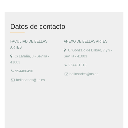
Datos de contacto
FACULTAD DE BELLAS
ANEXO DE BELLAS ARTES
ARTES
C/ Gonzalo de Bilbao, 7 y 9 -
C/ Laraña, 3 - Sevilla -
Sevilla - 41003
41003
954481318
954486490
bellasartes@us.es
bellasartes@us.es