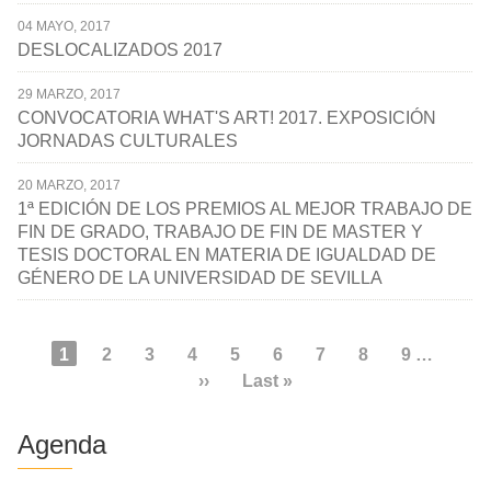
04 MAYO, 2017
DESLOCALIZADOS 2017
29 MARZO, 2017
CONVOCATORIA WHAT'S ART! 2017. EXPOSICIÓN
JORNADAS CULTURALES
20 MARZO, 2017
1ª EDICIÓN DE LOS PREMIOS AL MEJOR TRABAJO DE
FIN DE GRADO, TRABAJO DE FIN DE MASTER Y
TESIS DOCTORAL EN MATERIA DE IGUALDAD DE
GÉNERO DE LA UNIVERSIDAD DE SEVILLA
Paginación
Página
1
Page
2
Page
3
Page
4
Page
5
Page
6
Page
7
Page
8
Page
9
…
actual
Siguiente
››
Última
Last »
página
página
Agenda